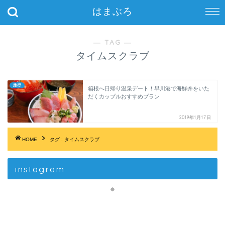
はまぶろ
― TAG ―
タイムスクラブ
旅行
箱根へ日帰り温泉デート！早川港で海鮮丼をいた
だくカップルおすすめプラン
2019年1月17日
HOME
タグ : タイムスクラブ
instagram