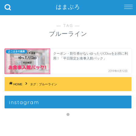
はまぶろ
― TAG ―
ブルーライン
よこはまの温泉
クーポン・割引券がないゆったりCOcoをお得に利
用！「平日限定お食事入館パック」
2019年6月12日
HOME
タグ : ブルーライン
instagram